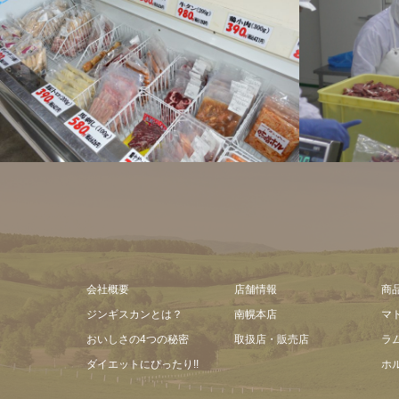
なんぽろジンギスカン
会社概要
店舗情報
商
ジンギスカンとは？
南幌本店
マ
おいしさの4つの秘密
取扱店・販売店
ラ
ダイエットにぴったり!!
ホ